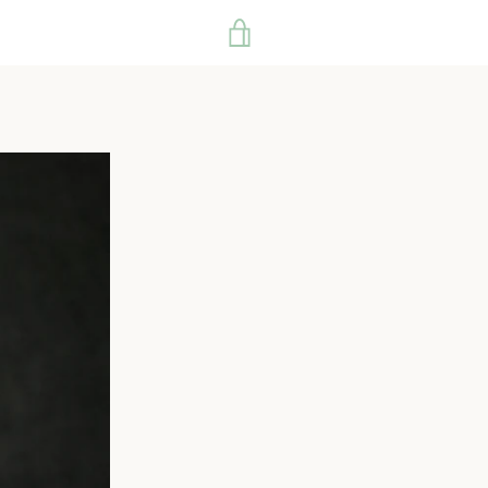
VIEW
CART