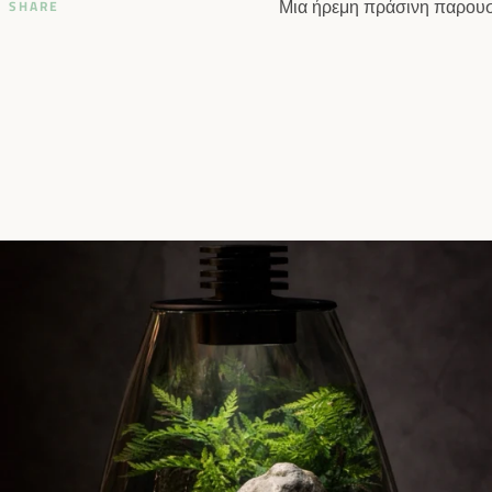
Μια ήρεμη πράσινη παρουσ
SHARE