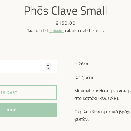
Phōs Clave Small
SEARCH
Price
€150,00
AGAIN
Tax included.
Shipping
calculated at checkout.
H:26cm
D:17,5cm
Minimal σύνθεση με ενσω
 TO CART
στο καπάκι (3W, USB).
 IT NOW
Περιλαμβάνει φυσικό βράχο
φυτών.