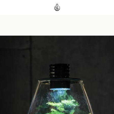
PREVIOUS
NEXT
Slide
Slide
Slide
Slide
Slide
Slide
Slide
1
2
3
4
5
6
7