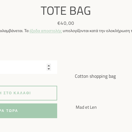
TOTE BAG
ΕΠΑΝΆΛΗΨΗ
Τιμή
€40,00
ΑΝΑΖΉΤΗΣΗΣ
ιλαμβάνεται. Τα
έξοδα αποστολής
υπολογίζονται κατά την ολοκλήρωση τ
Cotton shopping bag
 ΣΤΟ ΚΑΛΆΘΙ
Mad et Len
ΡΆ ΤΏΡΑ